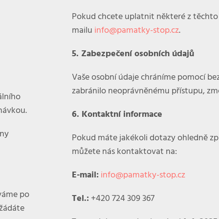
Pokud chcete uplatnit některé z těchto 
mailu
info@pamatky-stop.cz
.
5. Zabezpečení osobních údajů
Vaše osobní údaje chráníme pomocí bez
zabránilo neoprávněnému přístupu, změ
álního
návkou.
6. Kontaktní informace
ány
Pokud máte jakékoli dotazy ohledně zp
můžete nás kontaktovat na:
E-mail:
info@pamatky-stop.cz
áváme po
Tel.:
+420 724 309 367
ožádáte