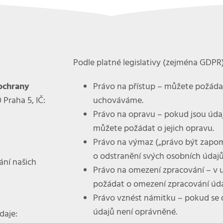
Podle platné legislativy (zejména GDPR)
ochrany
Právo na přístup
– můžete požádat 
 Praha 5, IČ:
uchováváme.
Právo na opravu
– pokud jsou úda
můžete požádat o jejich opravu.
Právo na výmaz („právo být zapo
o odstranění svých osobních údajů
ní našich
Právo na omezení zpracování
– v 
požádat o omezení zpracování úda
Právo vznést námitku
– pokud se 
údajů není oprávněné.
daje: